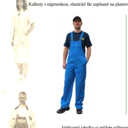
Kalhoty s náprsenkou, elastické šle zapínané na plasto
Velikostní tabulku si můžete stáhnou