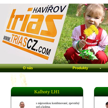
O nás
Produkty
Kalhoty LH1
s náprsenkou kombinované, zpevněný
sed a kolena.