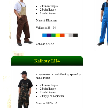
2 klínové kapsy
2 boční kapsy
1 zadní kapsa
Materiál Klopman
Velikosti: 38 - 64
Cena od 570Kč
Kalhoty LH4
s náprsenkou z maskáčoviny, zpevněný
sed a kolena.
2 klínové kapsy
2 boční kapsy
2 zadní kapsy
2 kapsy na náprsence
Materiál 100% BA