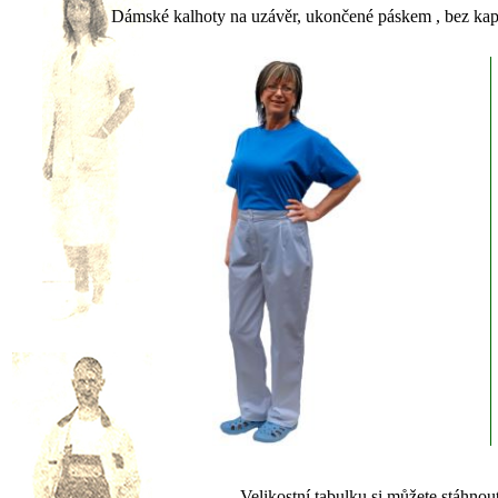
Dámské kalhoty na uzávěr, ukončené páskem , bez kap
Velikostní tabulku si můžete stáhnou